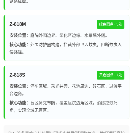
诱杀成蚊。
Z-818M
绿色圆点 · 5处
安装位置：
庭院外围边界、绿化区边缘、水景墙外侧。
核心功能：
外围防护圈构建，拦截外部飞入蚊虫，阻断蚊虫入
侵路径。
Z-818S
黄色圆点 · 7处
安装位置：
停车区域、采光井旁、花池周边、碎石区、过渡平
台边角。
核心功能：
盲区补充布防，覆盖庭院边角区域，消除控蚊死
角，实现全域无盲区。