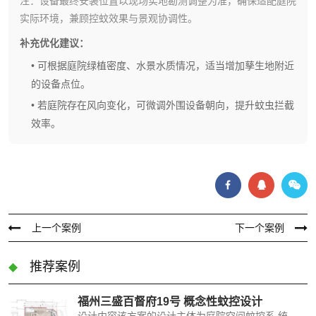
注：设备最终安装位置以现场实地勘测调整为准，确保适配庭院
实际环境，兼顾控蚊效果与景观协调性。
补充优化建议：
• 可根据庭院绿植密度、水景水质情况，适当增加孳生地附近
的设备点位。
• 若庭院存在风向变化，可微调外围设备朝向，提升蚊虫拦截
效率。
上一个案例
下一个案例
推荐案例
福州三盛百督府19号 概念性蚊控设计
设计内容该方案的设计主体为庭院空间蚊控系 统，项目包括庭院内部空间绿植区，景观给水口， 人行汀步，休闲活动区，庭院周围被高矮绿植环抱， 庭院的活动区是蚊子重要的觅食区，需重点防控， 为了有效控蚊，本方案将建起三道防线，第一道防 线，从水源处蚊子滋生地进行防控，杜绝蚊子的批 量繁殖；第二道防线，从绿植区蚊子的栖息地，通 过对蚊子高低两层飞行区域防控，双重削弱蚊虫密 度。第三道防线，从人类的活动区即蚊子的觅食区， 建立防护屏障，保护人们免除蚊虫滋扰。同时，结 合建筑风格选取能融入景观特色的蚊控设备。