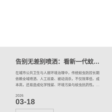
城市里的“隐形湿地”：您家阳台的积水容器，如何成为蚊媒疾病的“孵化器”？
提到蚊媒滋生地，人们往往会想到郊外的池塘、路边的
积水洼、城市的排污管道，却忽略了藏在身边的“隐形
湿地”——自家阳台的积水容器。一盆未及时倒掉的积
水、一个闲置的花盆托盘、甚至是阳台角落的破旧塑料
2026
瓶，这些看似不起眼的小容器，一旦留存积水，便会成
03-18
为蚊虫繁衍的“温床”，悄无声息地化身蚊媒疾病的“孵
化器”，威胁着家人的身体健康。