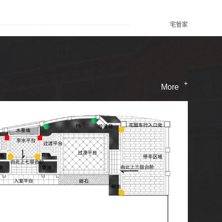
宅管家
+
More