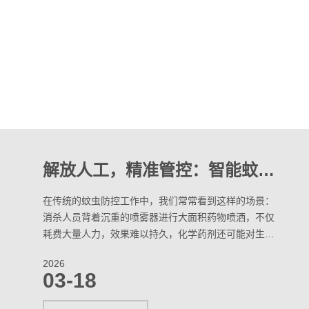
高空、中空、地面三重拦截：一套立体防控方案，如何让蚊子无处遁形？
夏季高温多雨，蚊子不仅影响日常休息，更可能传播登
革热、基孔肯雅热等传染病，给人们的健康带来隐患。
很多人困扰于“低层蚊子多、高层也躲不开”，传统单一
的灭蚊方式往往治标不治本。其实，只要构建“高空监
2026
测预警、中空精准消杀、地面源头管控”的三重立体防
03-18
控体系，就能实现全空间、全周期防蚊，让蚊子无处藏
身、无处繁殖。这套方案无需夸大