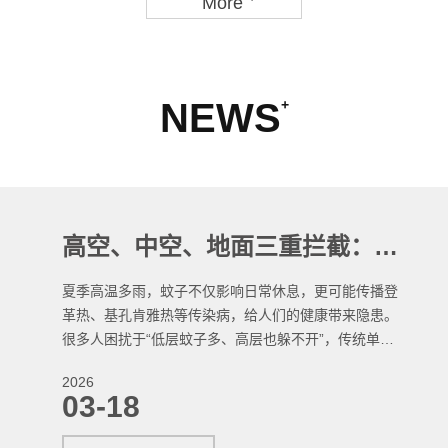
More
NEWS
+
告别无差别喷洒：看新一代蚊控系统如何实现“监测-预警-精准打击”闭环
在城市公共卫生与人居环境治理中，传统蚊虫防控长期
依赖全域喷洒、人工巡查、被动消杀，不仅效率低、成
本高，还易造成化学残留、环境污染与蚊虫抗药性。如
今，以AI 监测、大数据分析、立体布控为核心的新一
2026
代智能蚊控系统，彻底打破 “大水漫灌” 式消杀，构建
03-18
起监测 — 预警 — 精准打击全闭环，让蚊控从 “靠经
验” 走向 “靠数据”，从 “全覆盖”