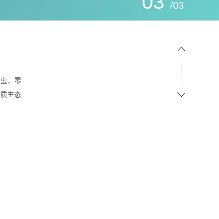
03
/03
蚊虫，零
品质生态