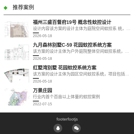
推荐案例
福州三盛百督府19号 概念性蚊控设计
设计内容该方案的设计主体为庭院空间蚊控系 统，项目包括庭院内部空间绿植区，景观给水口， 人行汀步，休闲活动区，庭院周围被高矮绿植环抱， 庭院的活动区是蚊子重要的觅食区，需重点防控， 为了有效控蚊，本方案将建起三道防线，第一道防 线，从水源处蚊子滋生地进行防控，杜绝蚊子的批 量繁殖；第二道防线，从绿植区蚊子的栖息地，通 过对蚊子高低两层飞行区域防控，双重削弱蚊虫密 度。第三道防线，从人类的活动区即蚊子的觅食区， 建立防护屏障，保护人们免除蚊虫滋扰。同时，结 合建筑风格选取能融入景观特色的蚊控设备。
2026-05-18
九月森林别墅C-59 花园蚊控系统方案
该方案的设计主体为户外庭院整体空间蚊控系统，项目包括水源地(河道、泳池、锦鲤池、喷泉、花坛等)，半封闭围墙(格栅墙、绿植墙)，花园绿植，草坪、雨水井、污水井、落水管。
2026-05-18
红墅湾别墅 花园蚊控系统方案
该方案的设计主体为园区空间蚊控系统，项目包括园区内部空间绿植区，休闲活动区，活动区是蚊子重要的觅食区，需重点防控。
2026-05-18
万景庄园
行业内首个百亩以上体量的蚊控案例
2022-07-15
footer
footjs